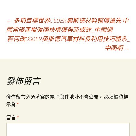
文
←
多項目標世界OSDER奧斯德材料報價搶先 中
國常識產權強國扶植獲得新成效_中國網
若何改OSDER奧斯德汽車材料良利用技巧體系_
章
中國網
→
導
覽
發佈留言
發佈留言必須填寫的電子郵件地址不會公開。
必填欄位標
示為
*
留言
*