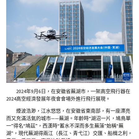
2024年9月6日，在安徽省蕪湖市，一架高空飛行器在
2024高空經濟發展年夜會會場外進行飛行展現。
煙波浩渺，江水悠悠，在安徽省東南部，有一座漂亮
而又充滿活氣的城市——蕪湖。年齡時“湖沼一片，鳩鳥單
一”得名“鳩茲”，西漢時“蓄水不深而多生蕪藻”始稱“蕪
湖”，現代蕪湖得兩江（長江、青弋江）交匯、船楫之利，