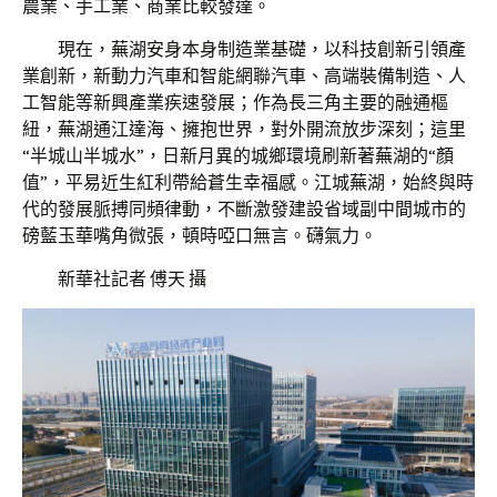
農業、手工業、商業比較發達。
現在，蕪湖安身本身制造業基礎，以科技創新引領產
業創新，新動力汽車和智能網聯汽車、高端裝備制造、人
工智能等新興產業疾速發展；作為長三角主要的融通樞
紐，蕪湖通江達海、擁抱世界，對外開流放步深刻；這里
“半城山半城水”，日新月異的城鄉環境刷新著蕪湖的“顏
值”，平易近生紅利帶給蒼生幸福感。江城蕪湖，始終與時
代的發展脈搏同頻律動，不斷激發建設省域副中間城市的
磅藍玉華嘴角微張，頓時啞口無言。礴氣力。
新華社記者 傅天 攝