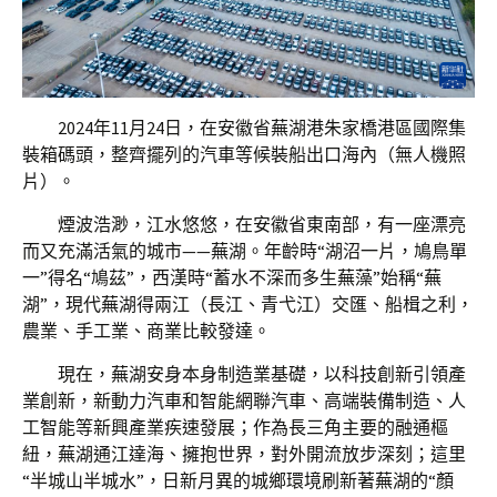
2024年11月24日，在安徽省蕪湖港朱家橋港區國際集
裝箱碼頭，整齊擺列的汽車等候裝船出口海內（無人機照
片）。
煙波浩渺，江水悠悠，在安徽省東南部，有一座漂亮
而又充滿活氣的城市——蕪湖。年齡時“湖沼一片，鳩鳥單
一”得名“鳩茲”，西漢時“蓄水不深而多生蕪藻”始稱“蕪
湖”，現代蕪湖得兩江（長江、青弋江）交匯、船楫之利，
農業、手工業、商業比較發達。
現在，蕪湖安身本身制造業基礎，以科技創新引領產
業創新，新動力汽車和智能網聯汽車、高端裝備制造、人
工智能等新興產業疾速發展；作為長三角主要的融通樞
紐，蕪湖通江達海、擁抱世界，對外開流放步深刻；這里
“半城山半城水”，日新月異的城鄉環境刷新著蕪湖的“顏