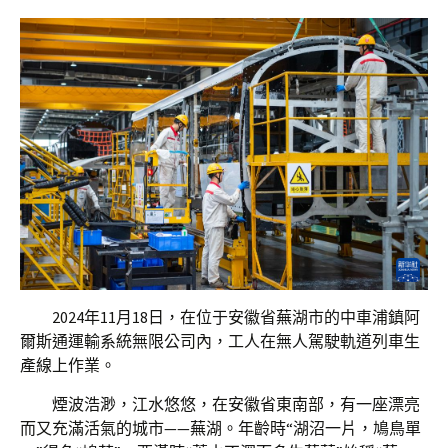
2024年11月18日，在位于安徽省蕪湖市的中車浦鎮阿
爾斯通運輸系統無限公司內，工人在無人駕駛軌道列車生
產線上作業。
煙波浩渺，江水悠悠，在安徽省東南部，有一座漂亮
而又充滿活氣的城市——蕪湖。年齡時“湖沼一片，鳩鳥單