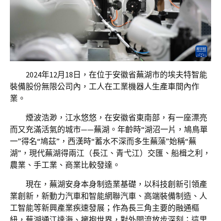
2024年12月18日，在位于安徽省蕪湖市的埃夫特智能
裝備股份無限公司內，工人在工業機器人生產車間內作
業。
煙波浩渺，江水悠悠，在安徽省東南部，有一座漂亮
而又充滿活氣的城市——蕪湖。年齡時“湖沼一片，鳩鳥單
一”得名“鳩茲”，西漢時“蓄水不深而多生蕪藻”始稱“蕪
湖”，現代蕪湖得兩江（長江、青弋江）交匯、船楫之利，
農業、手工業、商業比較發達。
現在，蕪湖安身本身制造業基礎，以科技創新引領產
業創新，新動力汽車和智能網聯汽車、高端裝備制造、人
工智能等新興產業疾速發展；作為長三角主要的融通樞
紐，蕪湖通江達海、擁抱世界，對外開流放步深刻；這里