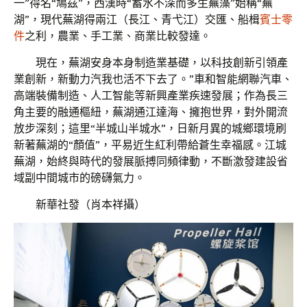
一”得名“鳩茲”，西漢時“蓄水不深而多生蕪藻”始稱“蕪
湖”，現代蕪湖得兩江（長江、青弋江）交匯、船楫
賓士零
件
之利，農業、手工業、商業比較發達。
現在，蕪湖安身本身制造業基礎，以科技創新引領產
業創新，新動力汽我也活不下去了。”車和智能網聯汽車、
高端裝備制造、人工智能等新興產業疾速發展；作為長三
角主要的融通樞紐，蕪湖通江達海、擁抱世界，對外開流
放步深刻；這里“半城山半城水”，日新月異的城鄉環境刷
新著蕪湖的“顏值”，平易近生紅利帶給蒼生幸福感。江城
蕪湖，始終與時代的發展脈搏同頻律動，不斷激發建設省
域副中間城市的磅礴氣力。
新華社發（肖本祥攝）