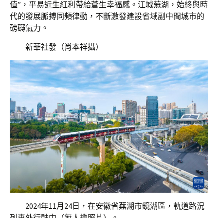
值”，平易近生紅利帶給蒼生幸福感。江城蕪湖，始終與時
代的發展脈搏同頻律動，不斷激發建設省域副中間城市的
磅礴氣力。
新華社發（肖本祥攝）
2024年11月24日，在安徽省蕪湖市鏡湖區，軌道路況
列車外行駛中（無人機照片）。