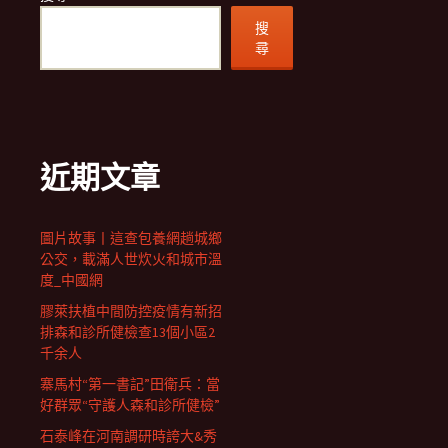
搜
尋
近期文章
圖片故事丨這查包養網趟城鄉
公交，載滿人世炊火和城市溫
度_中國網
膠萊扶植中間防控疫情有新招
排森和診所健檢查13個小區2
千余人
寨馬村“第一書記”田衛兵：當
好群眾“守護人森和診所健檢”
石泰峰在河南調研時誇大&秀