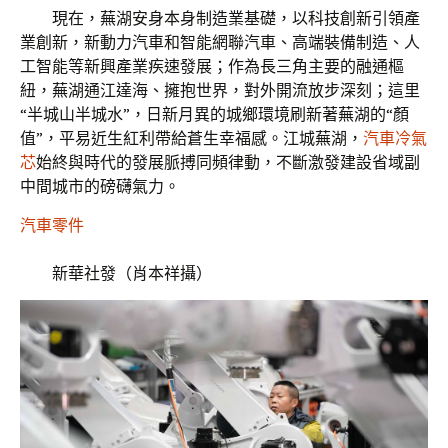
現在，蕪湖安身本身制造業基礎，以科技創新引領產
業創新，新動力汽車和智能網聯汽車、高端裝備制造、人
工智能等新興產業疾速發展；作為長三角主要的融通樞
紐，蕪湖通江達海、擁抱世界，對外開流放步深刻；這里
“半城山半城水”，日新月異的城鄉環境刷新著蕪湖的“顏
值”，平易近生紅利帶給蒼生幸福感。江城蕪湖，
汽車冷氣
芯
始終與時代的發展脈搏同頻律動，不斷激發建設省域副
中間城市的磅礴氣力。
汽車零件
新華社發（肖本祥攝）