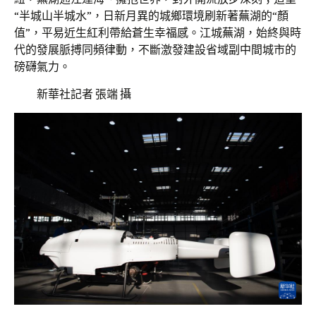
“半城山半城水”，日新月異的城鄉環境刷新著蕪湖的“顏
值”，平易近生紅利帶給蒼生幸福感。江城蕪湖，始終與時
代的發展脈搏同頻律動，不斷激發建設省域副中間城市的
磅礴氣力。
新華社記者 張端 攝