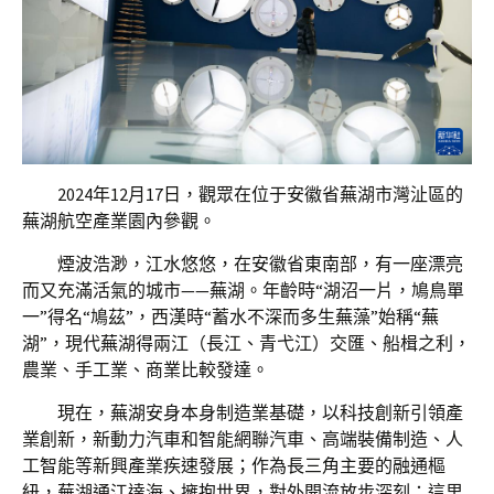
2024年12月17日，觀眾在位于安徽省蕪湖市灣沚區的
蕪湖航空產業園內參觀。
煙波浩渺，江水悠悠，在安徽省東南部，有一座漂亮
而又充滿活氣的城市——蕪湖。年齡時“湖沼一片，鳩鳥單
一”得名“鳩茲”，西漢時“蓄水不深而多生蕪藻”始稱“蕪
湖”，現代蕪湖得兩江（長江、青弋江）交匯、船楫之利，
農業、手工業、商業比較發達。
現在，蕪湖安身本身制造業基礎，以科技創新引領產
業創新，新動力汽車和智能網聯汽車、高端裝備制造、人
工智能等新興產業疾速發展；作為長三角主要的融通樞
紐，蕪湖通江達海、擁抱世界，對外開流放步深刻；這里