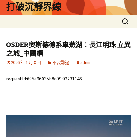
跳
打破沉靜界線
至
主
搜
要
尋
內
關
容
鍵
OSDER奧斯德德系車蕪湖：長江明珠 立異
字:
之城_中國網
2026 年 1 月 8 日
不要難過
admin
requestId:695e96035b8a09.92231146.