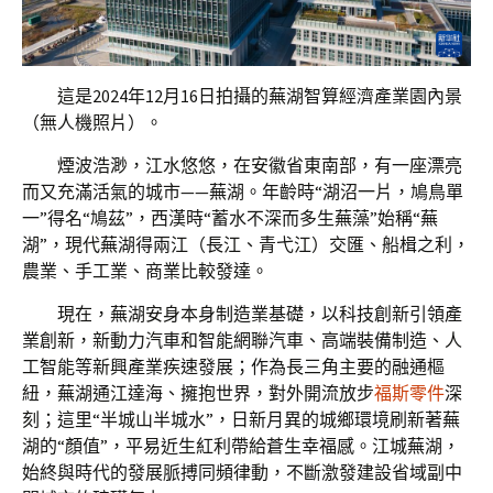
這是2024年12月16日拍攝的蕪湖智算經濟產業園內景
（無人機照片）。
煙波浩渺，江水悠悠，在安徽省東南部，有一座漂亮
而又充滿活氣的城市——蕪湖。年齡時“湖沼一片，鳩鳥單
一”得名“鳩茲”，西漢時“蓄水不深而多生蕪藻”始稱“蕪
湖”，現代蕪湖得兩江（長江、青弋江）交匯、船楫之利，
農業、手工業、商業比較發達。
現在，蕪湖安身本身制造業基礎，以科技創新引領產
業創新，新動力汽車和智能網聯汽車、高端裝備制造、人
工智能等新興產業疾速發展；作為長三角主要的融通樞
紐，蕪湖通江達海、擁抱世界，對外開流放步
福斯零件
深
刻；這里“半城山半城水”，日新月異的城鄉環境刷新著蕪
湖的“顏值”，平易近生紅利帶給蒼生幸福感。江城蕪湖，
始終與時代的發展脈搏同頻律動，不斷激發建設省域副中