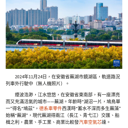
2024年11月24日，在安徽省蕪湖市鏡湖區，軌道路況
列車外行駛中（無人機照片）。
煙波浩渺，江水悠悠，在安徽省東南部，有一座漂亮
而又充滿活氣的城市——蕪湖。年齡時“湖沼一片，鳩鳥單
一”得名“鳩茲”，
德系車零件
西漢時“蓄水不深而多生蕪藻”
始稱“蕪湖”，現代蕪湖得兩江（長江、青弋江）交匯、船
楫之利，農業、手工業、商業比較發
汽車空氣芯
達。