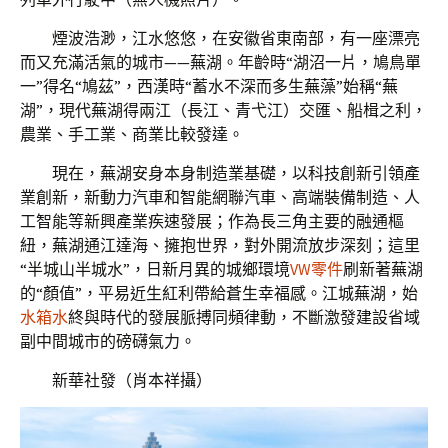
煙波浩渺，江水悠悠，在安徽省東南部，有一座漂亮
而又充滿活氣的城市——蕪湖。年齡時“湖沼一片，鳩鳥單
一”得名“鳩茲”，西漢時“蓄水不深而多生蕪藻”始稱“蕪
湖”，現代蕪湖得兩江（長江、青弋江）交匯、船楫之利，
農業、手工業、商業比較發達。
現在，蕪湖安身本身制造業基礎，以科技創新引領產
業創新，新動力汽車和智能網聯汽車、高端裝備制造、人
工智能等新興產業疾速發展；作為長三角主要的融通樞
紐，蕪湖通江達海、擁抱世界，對外開流放步深刻；這里
“半城山半城水”，日新月異的城鄉環境
VW零件
刷新著蕪湖
的“顏值”，平易近生紅利帶給蒼生幸福感。江城蕪湖，始
水箱水
終與時代的發展脈搏同頻律動，不斷激發建設省域
副中間城市的磅礴氣力。
新華社發（肖本祥攝）