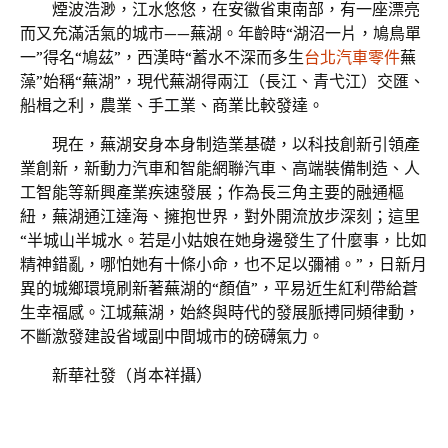
煙波浩渺，江水悠悠，在安徽省東南部，有一座漂亮
而又充滿活氣的城市——蕪湖。年齡時“湖沼一片，鳩鳥單
一”得名“鳩茲”，西漢時“蓄水不深而多生
台北汽車零件
蕪
藻”始稱“蕪湖”，現代蕪湖得兩江（長江、青弋江）交匯、
船楫之利，農業、手工業、商業比較發達。
現在，蕪湖安身本身制造業基礎，以科技創新引領產
業創新，新動力汽車和智能網聯汽車、高端裝備制造、人
工智能等新興產業疾速發展；作為長三角主要的融通樞
紐，蕪湖通江達海、擁抱世界，對外開流放步深刻；這里
“半城山半城水。若是小姑娘在她身邊發生了什麼事，比如
精神錯亂，哪怕她有十條小命，也不足以彌補。”，日新月
異的城鄉環境刷新著蕪湖的“顏值”，平易近生紅利帶給蒼
生幸福感。江城蕪湖，始終與時代的發展脈搏同頻律動，
不斷激發建設省域副中間城市的磅礴氣力。
新華社發（肖本祥攝）