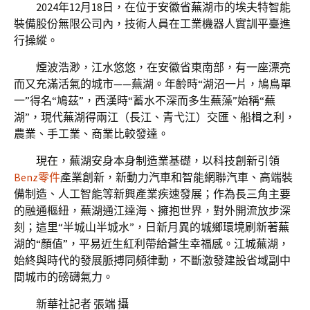
2024年12月18日，在位于安徽省蕪湖市的埃夫特智能
裝備股份無限公司內，技術人員在工業機器人實訓平臺進
行操縱。
煙波浩渺，江水悠悠，在安徽省東南部，有一座漂亮
而又充滿活氣的城市——蕪湖。年齡時“湖沼一片，鳩鳥單
一”得名“鳩茲”，西漢時“蓄水不深而多生蕪藻”始稱“蕪
湖”，現代蕪湖得兩江（長江、青弋江）交匯、船楫之利，
農業、手工業、商業比較發達。
現在，蕪湖安身本身制造業基礎，以科技創新引領
Benz零件
產業創新，新動力汽車和智能網聯汽車、高端裝
備制造、人工智能等新興產業疾速發展；作為長三角主要
的融通樞紐，蕪湖通江達海、擁抱世界，對外開流放步深
刻；這里“半城山半城水”，日新月異的城鄉環境刷新著蕪
湖的“顏值”，平易近生紅利帶給蒼生幸福感。江城蕪湖，
始終與時代的發展脈搏同頻律動，不斷激發建設省域副中
間城市的磅礴氣力。
新華社記者 張端 攝