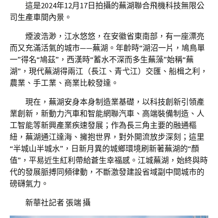
這是2024年12月17日拍攝的蕪湖聯合飛機科技無限公
司生產車間內景。
煙波浩渺，江水悠悠，在安徽省東南部，有一座漂亮
而又充滿活氣的城市——蕪湖。年齡時“湖沼一片，鳩鳥單
一”得名“鳩茲”，西漢時“蓄水不深而多生蕪藻”始稱“蕪
湖”，現代蕪湖得兩江（長江、青弋江）交匯、船楫之利，
農業、手工業、商業比較發達。
現在，蕪湖安身本身制造業基礎，以科技創新引領產
業創新，新動力汽車和智能網聯汽車、高端裝備制造、人
工智能等新興產業疾速發展；作為長三角主要的融通樞
紐，蕪湖通江達海、擁抱世界，對外開流放步深刻；這里
“半城山半城水”，日新月異的城鄉環境刷新著蕪湖的“顏
值”，平易近生紅利帶給蒼生幸福感。江城蕪湖，始終與時
代的發展脈搏同頻律動，不斷激發建設省域副中間城市的
磅礴氣力。
新華社記者 張端 攝