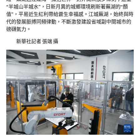
“半城山半城水”，日新月異的城鄉環境刷新著蕪湖的“顏
值”，平易近生紅利帶給蒼生幸福感。江城蕪湖，始終與時
代的發展脈搏同頻律動，不斷激發建設省域副中間城市的
磅礴氣力。
新華社記者 張端 攝