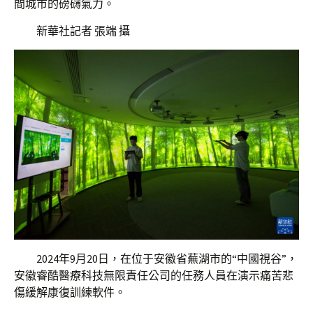
間城市的磅礴氣力。
新華社記者 張端 攝
2024年9月20日，在位于安徽省蕪湖市的“中國視谷”，
安徽睿酷醫療科技無限責任公司的任務人員在演示痛苦悲
傷緩解康復訓練軟件。