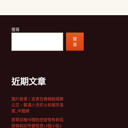
搜尋
搜
尋
近期文章
圖片故事丨這查包養網趟城鄉
公交，載滿人世炊火和城市溫
度_中國網
膠萊扶植中間防控疫情有新招
排森和診所健檢查13個小區2