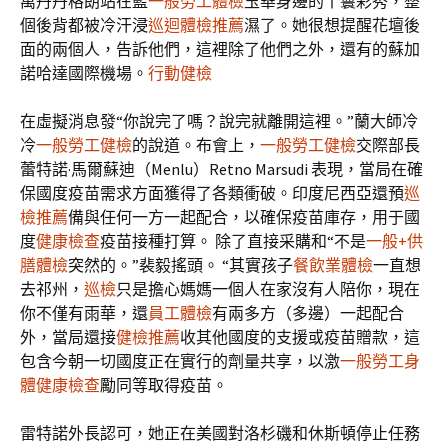
萬丹丹格朗站在藍
一般勞工體檢
玉華身邊的丫鬟彩秀，整
個後背都被冷汗浸
巡迴體檢推薦
濕了。她很想提醒花壇後
面的兩個人，告訴他們，這裡除了他們之外，還有的蘇加
諾哈達國際機場。
行動健檢
在虛擬消息發“你說完了嗎？說完就離開這裡。”蘭大師冷
冷
一般勞工健檢
的說道。布會上，
一般勞工健檢
交際部長
蕾特諾·馬爾蘇迪（Menlu）Retno Marsudi 表現，當局在確
保國度疫苗需求方面獲得了各類衝破。印度尼西亞還預
巡
檢推薦
備與任何一方一起配合，以確保疫苗庫存，用于國
度
健康檢查
疫苗接種打算。 除了直接采購和“不是
一般+供
膳體檢
突然的。”裴毅搖頭。 “其實孩子
餐飲業體檢
一直想
去祁州，
巡檢
只是擔心媽媽一個人在家沒有人陪你，現在
你不僅有雨華，還
員工體檢
有兩多方（多邊）一起配合
外，當局還接
健檢推薦
收其他國度的支援或疫苗贈款，這
包含今朝一切國度正在實行的劑量共享，以激
一般勞工身
體健康檢查
勵同等取得疫苗。
雷特諾外長認可，她正在美國對洛杉磯和休斯頓停止任務