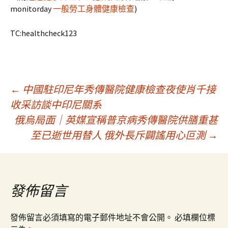
monitorday
一般勞工身體健康檢查
)
TC:healthcheck123
文
←
中國駐印尼年秀傳醫院健康檢查夜使肖千接
收采訪談中印尼關系
俄烏局面｜英媒宣稱普京病秀傳醫院供膳重甚
章
至已逝世用替人 俄外長斥闢謠用心叵測
→
導
覽
發佈留言
發佈留言必須填寫的電子郵件地址不會公開。
必填欄位標