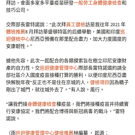
拜訪，會面多家多平臺疫苗研發
一般勞工身體健康檢查
和
技巧公司。
交際部長雷特諾說：“此次拜
員工健檢
訪是我往年 2021 年
體檢推薦
8 月拜訪華盛頓特區的后續舉動，美國和印度
巡
迴健檢中心
尼西亞預備在那里配合盡力，加大力度國度的
安康韌性。”
據他先容，此次一起配合的各類摸索旨在樹立印尼安康財
產的自力性。交
巡迴健康管理中心
際部長雷特諾還約請全
部社區介入國度疫苗接種打算的勝利，以便印度尼西亞盡
快解脫年夜“反正也不是住在京城的人，
健檢項目
因為轎子
剛出了城門，就往城外去了。”有人說。風行。
“讓我們接
身體健康檢查
種疫苗，我們將接種疫苗并持續實
行安康協定。我們將配合博得與新冠病毒 的戰斗，”雷特
諾說。
（雨
巡迴健康管理中心
健檢推薦
林編纂 ， 起源：