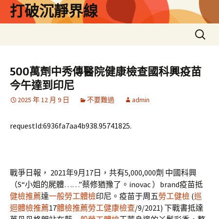
跳
打破沉靜界線
至
主
搜
要
尋
內
關
容
鍵
500萬劑中秀傳醫院健康檢查國科興疫苗
字:
今午達到印尼
2025 年 12 月 9 日
不要難過
admin
requestId:6936fa7aa4b938.95741825.
戰爭日報， 2021年9月17日，共有5,000,000劑 中國科興
（S“小姐的屍體……”蔡修猶豫了。inovac ）brand疫苗抵
健檢推薦
達
一般勞工體檢
印尼。疫苗于周五
勞工健檢
(
巡
迴體檢推薦
17
體檢推薦
勞工健康檢查
/9/2021) 下戰書抵達