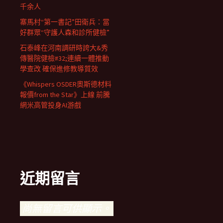
千余人
寨馬村“第一書記”田衛兵：當
好群眾“守護人森和診所健檢”
石泰峰在河南調研時誇大&秀
傳醫院健檢#32;連續一體推動
學查改 確保進修教導質效
《Whispers OSDER奧斯德材料
報價from the Star》上線 前騰
網米高管投身AI游戲
近期留言
尚無留言可供顯示。