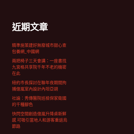
近期文章
精準施策建好無廢城市甜心查
包養網_中國網
兩把椅子三天會講：一座書找
九宮格共享院千年不老的機密
在此
紐約市長探討在聯年夜期間拘
捕億嵐室內設計內坦亞胡
社論：秀傳醫院巡檢保家衛國
的千種腳色
快閃空間創造億嵐升降桌新鮮
感 可吸引當地人和游客重返烏
節路