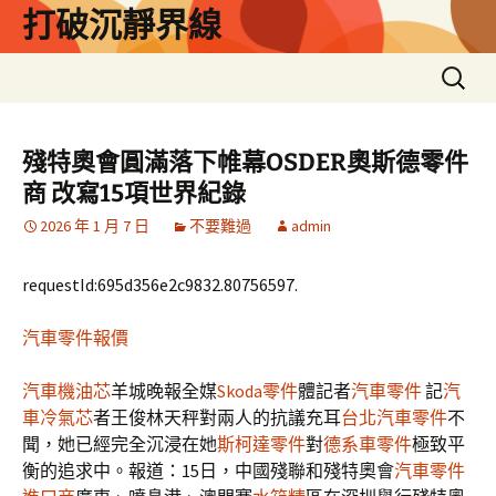
跳
打破沉靜界線
至
主
搜
要
尋
內
關
容
鍵
殘特奧會圓滿落下帷幕OSDER奧斯德零件
字:
商 改寫15項世界紀錄
2026 年 1 月 7 日
不要難過
admin
requestId:695d356e2c9832.80756597.
汽車零件報價
汽車機油芯
羊城晚報全媒
Skoda零件
體記者
汽車零件
記
汽
車冷氣芯
者王俊林天秤對兩人的抗議充耳
台北汽車零件
不
聞，她已經完全沉浸在她
斯柯達零件
對
德系車零件
極致平
衡的追求中。報道：15日，中國殘聯和殘特奧會
汽車零件