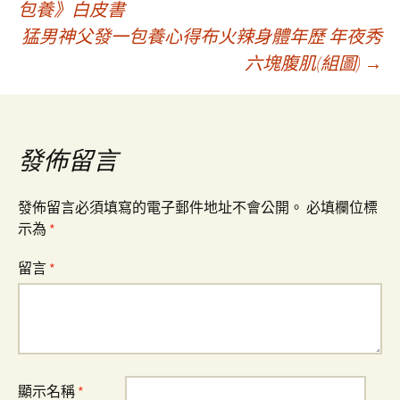
包養》白皮書
猛男神父發一包養心得布火辣身體年歷 年夜秀
章
六塊腹肌(組圖)
→
導
覽
發佈留言
發佈留言必須填寫的電子郵件地址不會公開。
必填欄位標
示為
*
留言
*
顯示名稱
*