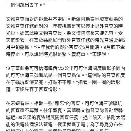
一個個跳出去了。”
文物普查面對的挑釁并不雷同。新疆阿勒泰地域富蘊縣的
文物普查任務面對的一年夜挑釁是可以停止野外普查的時
光短。據富蘊縣文物普查員、縣文博院院長宋婕先容，受
天氣影響，在富蘊縣能展開野外普查任務的時光普通要到5
月中旬擺佈。“往年我們的野外普查從5月開端，9月底下雪
時停止，可以說是時光很是緊、義務重。”宋婕說。
位于富蘊縣可可信海鎮西北2公里可可信海國度礦猴子園內
的可可信海三號礦坑是一個普查點位。“這個點的普查難度
在于礦坑既深又寬，打點不不難。”指著一圈一圈的環形
道，宋婕先容了普查情形。
在宋婕看來，相較一些“難忘”的普查，可可信海三號礦坑
的普查還不算難。往年盛夏，富蘊縣文物普查隊曾赴距縣
城近200公里的夏牧場展開普查任務，遇上陰天，依附太陽
能的供電裝備沒法蓄電，夜里就斷了電；為了尋覓分布在