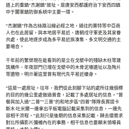
道上的重鎮“杰謝鎮”故址，是唐安西都護府治下安西四鎮
中于闐軍鎮防御系統中主要一環。
“杰謝鎮”作為古絲路沿線必經之地，過往的粟特等中亞商
人也在此居留，與本地居平易近、唐朝戍守軍吏及其家眷
共處，使此地逐步成為多平易近族湊集、多文明交通的主
要場合。
千年前的繁榮現在能看到的是立在戈壁中的殘缺木柱等建
筑構件、年夜部門已埋在戈壁中的木骨泥墻遺址以及陶片
等遺物，明示著這里曾有現代先平易近棲身。
“這是一處居址。往年，我們從此刻腳下站的處所往幾個標
的目的的幾公里處做過普查，記載了多處居址的信息。”曾
餐與加入過“二普”“三普”的和地步區“四普”隊隊長買提卡
斯木·吐米爾一邊拿出平板電腦記載采集到的信息，一邊先
容相干流程，“此刻只是後期的信息采集記載，歸去還需求
對比所攝影片彌補內在的事務，相干信息也要顛末領導員