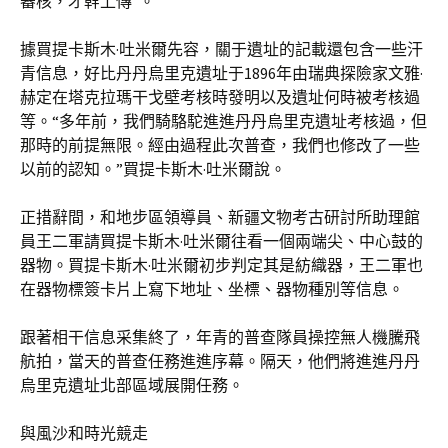
審核，才幹上傳”。
據買提卡斯木·吐米爾先容，關于遺址的記載還包含一些汗
青信息，好比丹丹烏里克遺址于1896年由瑞典探險家文雅·
赫定在塔克拉瑪干戈壁考核時發明以及遺址何時被考核過
等。“多年前，我們騎駱駝進進丹丹烏里克遺址考核過，但
那時的前提無限。經由過程此次普查，我們也修改了一些
以前的認知。”買提卡斯木·吐米爾說。
正措辭間，和地步區領導員、新疆文物考古研討所助理館
員王二軍請買提卡斯木·吐米爾往看一個兩端尖、中心鼓的
器物。買提卡斯木·吐米爾初步判定其是紡織器，王二軍也
在器物標簽卡片上寫下地址、坐標、器物種別等信息。
跟著相干信息采集終了，年青的普查隊員操控無人機騰飛
航拍，當天的普查任務進進序幕。隔天，他們將進進丹丹
烏里克遺址北部區域展開任務。
與風沙和時光競走