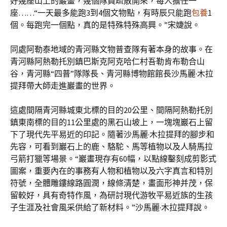
好幾座山上的巖畫，幾個隊員疏散開來，每人擔任一
座……“一天最多能跑3到4個文物點，有時辰只能跑
包養
1
個。每跑完一個點，真的是特殊特殊高興。”宋婕說。
同處阿勒泰地域的青河縣文物普查隊有著本身的故事。在
青河縣阿熱勒托別鎮巴斯克阿克哈仁村吾勒肯布勒合山
谷，青河縣“四普”隊隊長、青河縣博物館館長沙馬麗·木拉
提拜帶大師走進巖畫的世界。
這處間隔青河縣城東北標的目的20公里、間隔阿熱勒托別
鎮東南標的目的11公里處的黑石山坡上，一塊塊巖石上留
下了現代先平易近的印記。隨著沙馬麗·木拉提拜的腳步和
先容，可看到巖石上的鹿、駱駝、馬等植物以及人騎馬拉
弓箭打獵等場景。“巖畫現存有60幅，以點線鑿刻成剪影式
圖案，重要內在的事務有人物和植物以及六字真言和特別
符號，全體雕鏤線路圓潤，線條清楚，畫面形神并茂，保
留較好，具有奇特作風，為研討現代游牧平易近族的生孩
子生涯及社會風采供給了新材料。”沙馬麗·木拉提拜說。