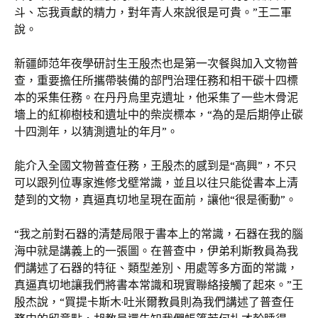
斗、忘我貢獻的精力，對年青人來說很是可貴。”王二軍
說。
新疆師范年夜學研討生王殷杰也是第一次餐與加入文物普
查，重要擔任所攜帶裝備的部門治理任務和相干碳十四標
本的采集任務。在丹丹烏里克遺址，他采集了一些木骨泥
墻上的紅柳樹枝和遺址中的柴炭標本，“為的是后期停止碳
十四測年，以猜測遺址的年月”。
能介入全國文物普查任務，王殷杰的感到是“高興”，不只
可以跟列位專家進修戈壁常識，並且以往只能從書本上清
楚到的文物，真逼真切地呈現在面前，讓他“很是衝動”。
“我之前對石器的清楚局限于書本上的常識，石器在我的腦
海中就是講義上的一張圖。在普查中，伊弟利斯教員為我
們講述了石器的特征、類型差別、用處等多方面的常識，
真逼真切地讓我們將書本常識和現實聯絡接觸了起來。”王
殷杰說，“買提卡斯木·吐米爾教員則為我們講述了普查任