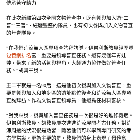
傳承苦守精力
在此次新疆第四次全國文物普查中，既有餐與加入過“二
普”“三普”、經歷豐盛的隊員，也有初次餐與加入文物普查
的年青隊員。
“在我們荒涼無人區專項查詢拜訪隊，伊弟利斯教員經歷豐
包養網排名
富，重要是領導普查任務。還有幾個年青娃
娃，帶來了新的活氣與視角，大師通力協作做好普查任
務。”胡興軍說。
王二軍就是一名90后，這是他初次餐與加入文物普查，重
要是餐與加入和地步區的遺址點位復查和荒涼無人區專項
查詢拜訪。作為文物普查領導員，他還擔任材料審核。
“對我來說，餐與加入普查任務是一次很是好的進修機遇。
伊弟利斯教員、胡教員屢次進進荒涼展開考古任務，對荒
涼周遭的狀況很是熟習，隨著他們可以學到專門研究的考
古學常識。更為主要的是，教員們的身上表現了艱難奮