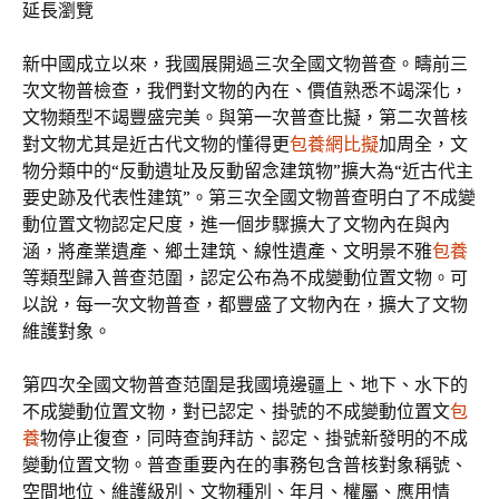
延長瀏覽
新中國成立以來，我國展開過三次全國文物普查。疇前三
次文物普檢查，我們對文物的內在、價值熟悉不竭深化，
文物類型不竭豐盛完美。與第一次普查比擬，第二次普核
對文物尤其是近古代文物的懂得更
包養網比擬
加周全，文
物分類中的“反動遺址及反動留念建筑物”擴大為“近古代主
要史跡及代表性建筑”。第三次全國文物普查明白了不成變
動位置文物認定尺度，進一個步驟擴大了文物內在與內
涵，將產業遺產、鄉土建筑、線性遺產、文明景不雅
包養
等類型歸入普查范圍，認定公布為不成變動位置文物。可
以說，每一次文物普查，都豐盛了文物內在，擴大了文物
維護對象。
第四次全國文物普查范圍是我國境邊疆上、地下、水下的
不成變動位置文物，對已認定、掛號的不成變動位置文
包
養
物停止復查，同時查詢拜訪、認定、掛號新發明的不成
變動位置文物。普查重要內在的事務包含普核對象稱號、
空間地位、維護級別、文物種別、年月、權屬、應用情