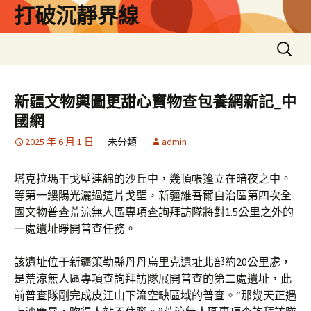
跳
打破沉靜界線
至
主
搜
要
尋
內
關
容
鍵
新疆文物輿圖更甜心寶物查包養網新記_中
字:
國網
2025 年 6 月 1 日
未分類
admin
塔克拉瑪干戈壁連綿的沙丘中，幾頂帳篷立在暗夜之中。
等第一縷陽光灑過這片戈壁，新疆維吾爾自治區第四次全
國文物普查荒涼無人區專項查詢拜訪隊將對1.5公里之外的
一處遺址睜開普查任務。
該遺址位于新疆策勒縣丹丹烏里克遺址北部約20公里處，
是荒涼無人區專項查詢拜訪隊展開普查的第二處遺址，此
前普查隊剛完成皮江山下流空缺區域的普查。“那幾天正遇