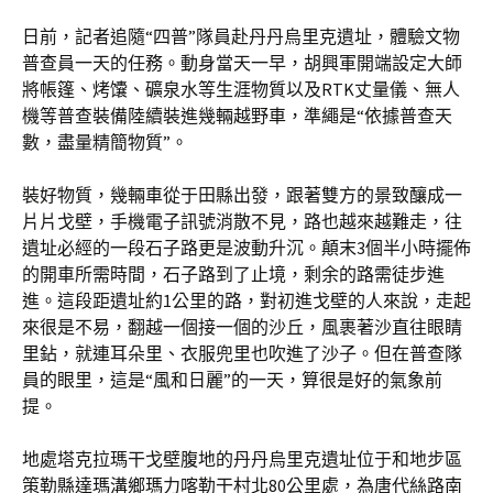
日前，記者追隨“四普”隊員赴丹丹烏里克遺址，體驗文物
普查員一天的任務。動身當天一早，胡興軍開端設定大師
將帳篷、烤馕、礦泉水等生涯物質以及RTK丈量儀、無人
機等普查裝備陸續裝進幾輛越野車，準繩是“依據普查天
數，盡量精簡物質”。
裝好物質，幾輛車從于田縣出發，跟著雙方的景致釀成一
片片戈壁，手機電子訊號消散不見，路也越來越難走，往
遺址必經的一段石子路更是波動升沉。顛末3個半小時擺佈
的開車所需時間，石子路到了止境，剩余的路需徒步進
進。這段距遺址約1公里的路，對初進戈壁的人來說，走起
來很是不易，翻越一個接一個的沙丘，風裹著沙直往眼睛
里鉆，就連耳朵里、衣服兜里也吹進了沙子。但在普查隊
員的眼里，這是“風和日麗”的一天，算很是好的氣象前
提。
地處塔克拉瑪干戈壁腹地的丹丹烏里克遺址位于和地步區
策勒縣達瑪溝鄉瑪力喀勒干村北80公里處，為唐代絲路南