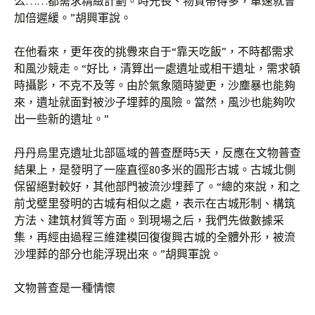
么……都需求精緻計劃。時光長、物質帶得多，車速就會
加倍遲緩。”胡興軍說。
在他看來，更年夜的挑釁來自于“靠天吃飯”，不時都需求
和風沙競走。“好比，清算出一處遺址或相干遺址，需求頓
時攝影，不克不及等。由於氣象隨時變更，沙塵暴也能夠
來，遺址就面對被沙子埋葬的風險。當然，風沙也能夠吹
出一些新的遺址。”
丹丹烏里克遺址北部區域的普查歷時5天，反應在文物普查
結果上，是發明了一座直徑80多米的圓形古城。古城北側
保留絕對較好，其他部門被流沙埋葬了。“總的來說，和之
前戈壁里發明的古城有相似之處，表示在古城形制、構筑
方法、建筑材質等方面。到現場之后，我們先做數據采
集，再經由過程三維建模回復復興古城的全體外形，被流
沙埋葬的部分也能浮現出來。”胡興軍說。
文物普查是一種情懷