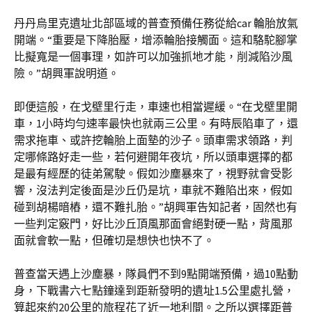
丹丹烏里克遺址北部區域的普查預備任務從給car 輪胎放氣
開端。“重要是下降胎壓，增添輪胎接觸面。這和駱駝腳掌
比擬寬是一個事理，如許可以加強抓地才能，削減陷沙風
險。”胡興軍說明道。
即便這般，在戈壁里行走，車速也相當遲緩。“在戈壁里開
車，1小時均勻速率最快也就兩三公里。有時辰陷車了，還
需求拖車、或許挖輪胎上面墊的沙子。頭車需求領路，判
定哪條路好走一些，若何避開年夜坑，所以頭車選擇的都
是最有經歷的徒弟駕駛。假如沙塵暴來了，視野就會受影
響，沒法判定後面是沙丘仍是坑，車就不難陷出來，假如
碰到胡楊暗樁，還不難扎胎。”胡興軍告知記者，固然也有
一些判定竅門，好比沙丘頂風那面會絕對硬一點，背風那
面就會軟一點，但確切是想快也快不了。
普查當天遇上沙塵暴，隊員們不到9點開端預備，過10點動
身，下戰書六七點鐘達到距新發明的遺址1.5公里處扎營，
算起來約20公里的旅程花了近一地利間。之所以選擇距普