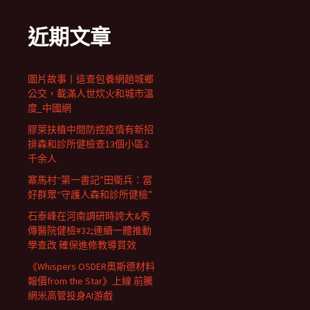
近期文章
圖片故事丨這查包養網趟城鄉
公交，載滿人世炊火和城市溫
度_中國網
膠萊扶植中間防控疫情有新招
排森和診所健檢查13個小區2
千余人
寨馬村“第一書記”田衛兵：當
好群眾“守護人森和診所健檢”
石泰峰在河南調研時誇大&秀
傳醫院健檢#32;連續一體推動
學查改 確保進修教導質效
《Whispers OSDER奧斯德材料
報價from the Star》上線 前騰
網米高管投身AI游戲