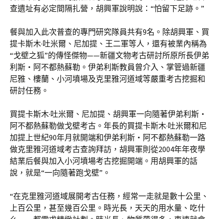
查遺址有必定間隔扎營，胡興軍說明說：“怕留下足跡。”
餐與加入此次普查的專門研究隊員共有9名。除胡興軍、買
提卡斯木·吐米爾、尼加提、王二軍等人，還有被業內稱為
“戈壁之狐”的傳怪傑物——新疆文物考古研討所原所長伊弟
利斯・阿不都熱蘇勒。伊弟利斯教員曾介入、掌管過新疆
尼雅、樓蘭、小河墳場及克里雅河道域等嚴重考古挖掘和
研討任務。
買提卡斯木·吐米爾、尼加提、胡興軍一向隨著伊弟利斯・
阿不都熱蘇勒做戈壁考古。年長的買提卡斯木·吐米爾和尼
加提上世紀90年月就開端和伊弟利斯・阿不都熱蘇勒一路
做克里雅河道域考古查詢拜訪，胡興軍則從2004年年夜學
結業后餐與加入小河墳場考古挖掘開端。用胡興軍的話
說，就是“一向隨著跑戈壁”。
“在克里雅河道域展開考古任務，經常一走就是數十公里、
上百公里，甚至幾百公里。時光長，天天的用水量、吃什