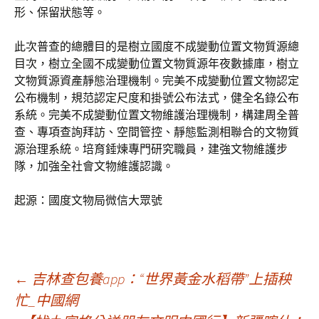
形、保留狀態等。
此次普查的總體目的是樹立國度不成變動位置文物質源總
目次，樹立全國不成變動位置文物質源年夜數據庫，樹立
文物質源資產靜態治理機制。完美不成變動位置文物認定
公布機制，規范認定尺度和掛號公布法式，健全名錄公布
系統。完美不成變動位置文物維護治理機制，構建周全普
查、專項查詢拜訪、空間管控、靜態監測相聯合的文物質
源治理系統。培育錘煉專門研究職員，建強文物維護步
隊，加強全社會文物維護認識。
起源：國度文物局微信大眾號
文
←
吉林查包養app：“世界黃金水稻帶”上插秧
忙_中國網