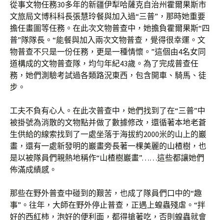
從事文物任務30多年的新疆伊犁哈薩克自治州霍爾果斯市
文旅局文博科科長張慧玲餐與加入過“三普”，那時她重要
擔任畫圖等任務。在此次文物普查中，她擔負霍爾果斯“四
普”隊隊長。“能餐與加入兩次文物普查，覺得很幸運。文
物普查不只是一份任務，更是一種情懷。”這個由4名女同
道構成的文物普查隊，均勻年紀43歲。為了完成普查任
務，她們測驗考試過各類路況東西，包含開車、騎馬、徒
步。
工夫不負有心人。在此次普查中，她們找到了在“三普”中
被掛號為消散的文物點并做了數據修改，還循著本地老蒼
生供給的線索找到了一處坐落于海拔約2000米的山上的巖
畫，還有一處新發明的巖畫旁長著一棵美麗的山楂樹，也
是以被隊員們親熱地稱作“山楂樹巖畫”……這些都讓她們
佈滿成績感。
那些在野外普查中碰到的艱苦，也成了隊員們口中的“趣
事”。往年，大師在野外停止普查，正遇上蝗蟲殘虐。“拌
好的西紅柿，泡好的便利面，都得搶著吃，否則蝗蟲就會