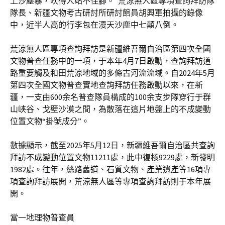
上沙塵暴，吹得人站不住腳。”荒涼無人區專項查詢拜訪隊
隊長、新疆文物考古研討所研討館員胡興軍拍攝的錄像
中，近半人高的行李包在漫天沙塵中七顛八倒。
荒涼無人區專項查詢拜訪是新疆維吾爾自治區第四次全國
文物普查任務中的一項，于本年4月7日啟動，查詢拜訪道
路重要觸及和田荒涼地域的多條古河流流域。自2024年5月
第四次全國文物普查實地查詢拜訪任務啟動以來，在新
疆，一支由600余名普查隊員構成的100余支步隊穿行于群
山峽谷、戈壁沙漠之間，為散落在這片地盤上的不成變動
位置文物“掛號成分”。
數據顯示，截至2025年5月12日，新疆維吾爾自治區共查詢
拜訪不成變動位置文物11211處，此中復核9229處，新發明
1982處。往年，絲路舊道、石質文物、產業遺產等16項專
項查詢拜訪展開，荒涼無人區等專項查詢拜訪則于本年展
開。
當一地理物普查員