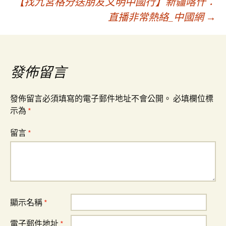
【找九宮格分送朋友文明中國行】新疆喀什：
章
直播非常熱絡_中國網
→
導
覽
發佈留言
發佈留言必須填寫的電子郵件地址不會公開。
必填欄位標
示為
*
留言
*
顯示名稱
*
電子郵件地址
*