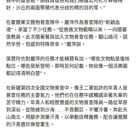
務中的留意點，胡教員還告知我們帳篷若何扎才幹睡得
好，沙丘的兩面聚積代表分歧的標的目的等。”
在霍爾果文雅物普查隊中，嚴萍作為普查隊的“新穎血
液”，承當了不少任務。“從進進文物範疇以來，一向隨著
張教員。此次隨著餐與加入文物普查任務，翻山過河，固
然辛勞，但感到特殊榮幸。”嚴萍說。
張慧玲也對嚴萍的任務才能稱贊有加，“哪些文物點是復核
點位，哪些是新發明，那時若何記載，她就像一個活輿圖
都記得清明白楚”。
在新疆第四次全國文物普查中，像王二軍如許的年青人是
普查任務的主要氣力，他們也在任務中感觸感染著先輩的
苦守精力。年青人和經歷豐盛的文物普查隊員一路從草原
到深谷、從險峰到沙海……不畏艱巨、不懼冷暑，奔赴天
山南北，用腳步測量汗青，以舉動詮釋義務，配合讓覺醒
的汗青遺珍煥發重生。