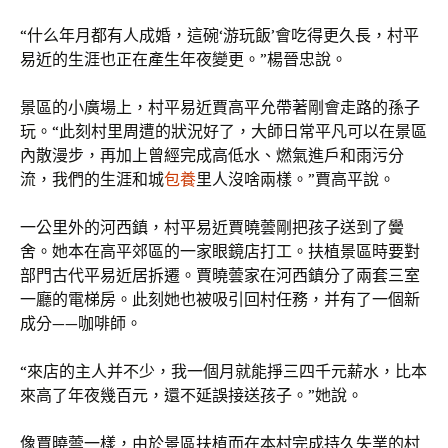
“什么年月都有人成婚，這碗‘游玩飯’會吃得更久長，村平
易近的生涯也正在產生年夜變更。”楊晉忠說。
景區的小廣場上，村平易近賈高平允帶著剛會走路的孫子
玩。“此刻村里周遭的狀況好了，大師日常平凡可以在景區
內散漫步，再加上曾經完成高低水、燃氣進戶和雨污分
流，我們的生涯和城
包養
里人沒啥兩樣。”賈高平說。
一公里外的河西鎮，村平易近賈曉蕓剛把孩子送到了黌
舍。她本在高平郊區的一家眼鏡店打工。扶植景區時要對
部門古代平易近居拆遷。賈曉蕓家在河西鎮分了兩套三室
一廳的電梯房。此刻她也被吸引回村任務，并有了一個新
成分——咖啡師。
“來店的主人并不少，我一個月就能掙三四千元薪水，比本
來高了年夜幾百元，還不延誤接送孩子。”她說。
像賈曉蕓一樣，由於景區扶植而在本村完成持久失業的村