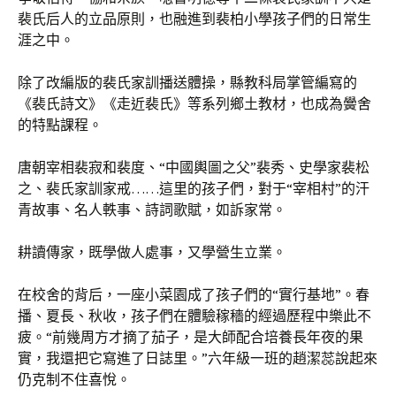
裴氏后人的立品原則，也融進到裴柏小學孩子們的日常生
涯之中。
除了改編版的裴氏家訓播送體操，縣教科局掌管編寫的
《裴氏詩文》《走近裴氏》等系列鄉土教材，也成為黌舍
的特點課程。
唐朝宰相裴寂和裴度、“中國輿圖之父”裴秀、史學家裴松
之、裴氏家訓家戒……這里的孩子們，對于“宰相村”的汗
青故事、名人軼事、詩詞歌賦，如訴家常。
耕讀傳家，既學做人處事，又學營生立業。
在校舍的背后，一座小菜園成了孩子們的“實行基地”。春
播、夏長、秋收，孩子們在體驗稼穡的經過歷程中樂此不
疲。“前幾周方才摘了茄子，是大師配合培養長年夜的果
實，我還把它寫進了日誌里。”六年級一班的趙潔蕊說起來
仍克制不住喜悅。