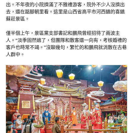
出。不年夜的小院擠滿了不雅禮游客，院外不少人沒擠出
去，還在踮腳朝里看。這里是山西省高平市河西鎮的喜鎮
蘇莊景區。
僅半個上午，景區黨支部書記和鵬飛曾經招待了兩波主
人。“淡季固然過了，但團隊和散客還一向有，考核婚禮的
客戶也時常不竭。”沒聊幾句，繁忙的和鵬飛就消散在古巷
人群中。