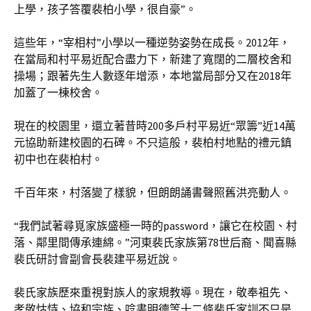
上學，孩子答覆裴柏小學，很自豪”。
這些年，“宰相村”小學以一種逆勢姿勢在成長。2012年，
在當局和村平易近配合盡力下，新建了寬闊的二層校舍和
操場；跟著先生人數逐年增添，本地當局部分又在2018年
加蓋了一棟校舍。
現在的校園里，還立著昔時200多戶村平易近“眾籌”近14萬
元協助新建校園的石碑。不只這般，裴柏村地點的禮元鎮
初中也在裴柏村。
千百年來，村落變了樣貌，但朗朗誦書聲照舊洪亮動人。
“我們試著尋覓家族盛極一時的password，讓它在校園、村
落、鄰里間傳承連綿。”河東裴氏家族第78世后裔、聞喜縣
裴氏研討會副會長裴建平易近說。
裴氏家族歷來重視對族人的家規教導。現在，敬奉祖先、
孝敬怙恃、協和宗族、唸書明德等十二條裴氏家訓不只是