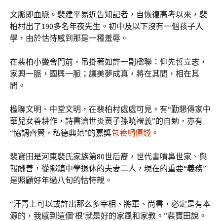
文脈即血脈。裴建平易近告知記者，自恢復高考以來，裴
柏村出了190多名年夜先生。初中及以下沒有一個孩子入
學，由於怙恃感到那是一種羞辱。
在裴柏小黌舍門前，吊掛著如許一副楹聯：仰先哲立志，
家興一脈，國興一脈；讓美夢成真，將在其間，相在其
間。
楹聯文明、中堂文明，在裴柏村處處可見。有“勤懇傳家中
華兒女善耕作，詩書濟世炎黃子孫曉禮義”的自勉，亦有
“協調齊賢，私德典范”的嘉獎
包養網價錢
。
裴寶田是河東裴氏家族第80世后裔，世代書噴鼻世家、與
報酬善，從鄉鎮中學退休的夫妻二人，現在的重要“義務”
是照顧好年過八旬的怙恃親。
“汗青上可以或許出那么多宰相、將軍、尚書，必定是有本
源的，我感到這個‘根’就是好的家風和家教。”裴寶田說。