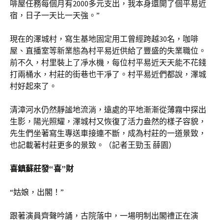
啡屋任務每個月有2000多元支出，我本身還開了個平易近
宿，日子一天比一天強。”
現在的澤城村，寫生基地固定用工曾經跨越30名，咖啡
屋、直播室等新業態為村平易近供給了豐盛的失業職位。
前不久，村里裝上了凈水機，每位村平易近天天能不花錢
打兩桶水，村莊的街巷也干凈了。村平易近們都說，澤城
村好起來了。
清漳河水仍然靜謐地流淌，遠處的平地漸漸從薄霧中探出
生影，陽光照耀，澤城村又恢復了活力盎然的樣子容貌，
先生們坐著寫生專送車接連不斷，成為村莊的一道景致，
也記載著村莊更多的景致。（記者王勁玉 薛園）
喜鎮蘇莊發“喜”財
“姑娘，出閣！”
跟著演員齊聲吟誦，古院落中，一場明制出閣禮正在演