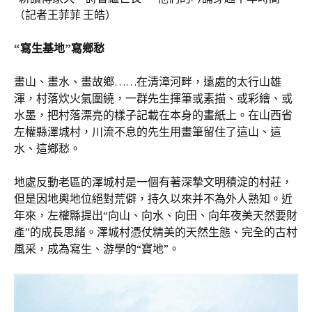
（記者王菲菲 王皓）
“寫生基地”寫鄉愁
畫山、畫水、畫故鄉……在清漳河畔，遠處的太行山雄
渾，村落炊火氣圍繞，一群先生揮筆或素描、或彩繪、或
水墨，把村落漂亮的樣子記載在本身的畫紙上。在山西省
左權縣澤城村，川流不息的先生用畫筆留住了這山、這
水、這鄉愁。
地處反動老區的澤城村是一個有著深摯文明積淀的村莊，
但是因地輿地位絕對荒僻，持久以來并不為外人熟知。近
年來，左權縣提出“向山、向水、向田、向年夜美天然要財
產”的成長思緒。澤城村憑仗精美的天然生態、完全的古村
風采，成為寫生、游學的“寶地”。