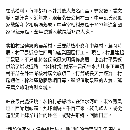
在裴柏村，每年都有不計其數人慕名而至，尋家譜、看文
脈、讀汗青。近年來，跟著裴晉公祠補葺、中華裴氏家風
家教館和宰相廣場落成，中華宰相村景區于2023年進各國
家3A級景區，全年觀賞人數跨越15萬人次。
裴柏村是傳統的農業村，重要蒔植小麥和中藥材，農閑時
辰，村平易近會往四周的產業園區打工。“現在，村里建起
了景區，不只能將裴氏家風文明傳佈廣遠，也為村平易近
供給了增收道路。”裴柏村駐村第一書記牛永杰比來正率領
村干部在外埠考核村落文旅項目，打算成長天井經濟、村
房短住、稼穡運動體驗項目等，盼望借助景區的人氣，延
長農文旅融會財產鏈。
站在最高處遠眺，裴柏村靜靜地立在涑水河畔，東依鳳凰
垣，西靠峨嵋嶺，九峰圍繞。千百年來，裴氏族人，或從
這里走上肄業出仕的途徑，或背井離鄉、回園田居。
“耕讀傳家久，詩書繼世長。”他們的吟誦穿越千年時間。