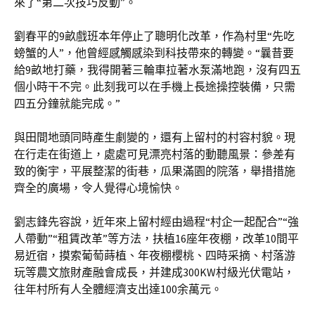
來了“第二次技巧反動”。
劉春平的9畝戲班本年停止了聰明化改革，作為村里“先吃
螃蟹的人”，他曾經感觸感染到科技帶來的轉變。“曩昔要
給9畝地打藥，我得開著三輪車拉著水泵滿地跑，沒有四五
個小時干不完。此刻我可以在手機上長途操控裝備，只需
四五分鐘就能完成。”
與田間地頭同時產生劇變的，還有上留村的村容村貌。現
在行走在街道上，處處可見漂亮村落的動聽風景：參差有
致的衡宇，平展整潔的街巷，瓜果滿園的院落，舉措措施
齊全的廣場，令人覺得心境愉快。
劉志鋒先容說，近年來上留村經由過程“村企一起配合”“強
人帶動”“租賃改革”等方法，扶植16座年夜棚，改革10間平
易近宿，摸索葡萄蒔植、年夜棚櫻桃、四時采摘、村落游
玩等農文旅財產融會成長，并建成300KW村級光伏電站，
往年村所有人全體經濟支出達100余萬元。