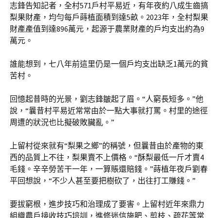
志鋒告知記者，全村571戶村平易近，有年夜約八成生齒搞
梨果財產，均勻每戶蒔植面積到達5畝。2023年，全村梨果
財產產值到達896萬元，起源于農業財產的戶均支出約為9
萬元。
誰能想到，七八年前這里仍是一個戶均支出缺乏1萬元的貧
苦村。
回憶起昔時的光景，劉志鋒皺起了眉。“人窮長短多。”他
說，“曩昔村平易近常常由於一點大事就打罵。村里的途徑
周遭的狀況也比擬破敗臟亂。”
上留村從來就有“梨果之鄉”的稱號，但曩昔由於產物的東
西的品質上不往，梨果賣不上價格。“酥梨最低一斤才賣4
毛錢。辛辛勞苦干一年，一算賬還賠錢。”蒔植年夜戶劉春
平回想說，“不少人甚至要把樹砍了，出往打工賺錢。”
要拔窮根，進步技巧和治理成了要害。上留村近年來鼎力
組織農戶接收技巧培訓，進修迷信施肥、剪枝、疏花等常