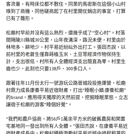
客流量，有時床位都不敷住。同業的馬密斯在這個小山村
嗅到了商機，同他磋商起了在村里開仗鍋店的事宜，打算
已有了雛形。
松廟村早前并沒有這么熱烈，還幾乎成了“空心村”。村落
間隔陵川縣城30公里，山年夜溝深，路況未便，村里由於
林地多、耕地少，村平易近紛紜外出打工。張田杰說，以
前村里的老蒼生僅靠蒔植玉米、土豆等經濟作物保持生
計，支出很低，村所有人全體經濟支出簡直為零。村里生
齒也少，此刻也只要138戶、300多口人。
跟著往年11月份太行一號游玩公路晉城段投進運營，松廟
村鼎力成長康養平易近宿財產，打出“睡眠小鎮·康養松廟”
的brand，應用得天獨厚的天然前提，挖掘睡眠業態，立志
讓宿于松廟的游客“睡個好覺”。
“我們和農戶協商，將56戶1萬余平方米的破舊農房和閑置
宅基地同一發出到所有人全體。”張田杰說，在康養平易近
宿財產成長中，松廟村積極激勵村平易近經由過程租賃的