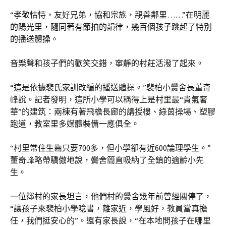
“孝敬怙恃，友好兄弟，協和宗族，親善鄰里……”在明麗
的陽光里，隨同著有節拍的韻律，幾百個孩子跳起了特別
的播送體操。
音樂聲和孩子們的歡笑交錯，寧靜的村莊活潑了起來。
“這是依據裴氏家訓改編的播送體操。”裴柏小黌舍長董奇
峰說。記者發明，這所小學可以稱得上是村里最“貴氣奢
華”的建筑：兩棟有著飛檐長廊的講授樓、綠茵操場、塑膠
跑道，教室里多媒體裝備一應俱全。
“村里常住生齒只要700多，但小學卻有近600論理學生。”
董奇峰略帶驕傲地說，黌舍簡直吸納了全鎮的適齡小先
生。
一位鄰村的家長坦言，他們村的黌舍幾年前曾經關停了，
“讓孩子來裴柏小學唸書，離家近，學風好，教員當真擔
任，我們挺安心的”。還有家長說，“在本地問孩子在哪里