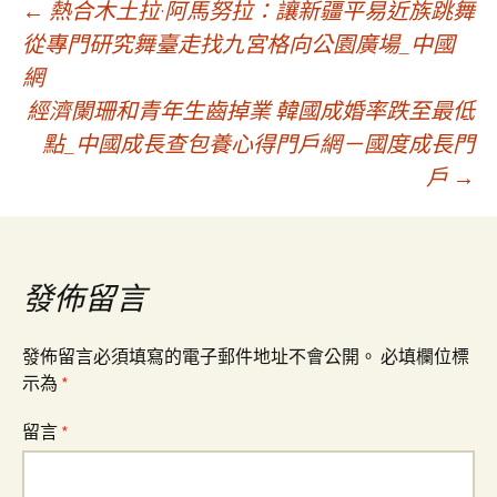
文
←
熱合木土拉·阿馬努拉：讓新疆平易近族跳舞
從專門研究舞臺走找九宮格向公園廣場_中國
網
章
經濟闌珊和青年生齒掉業 韓國成婚率跌至最低
點_中國成長查包養心得門戶網－國度成長門
導
戶
→
覽
發佈留言
發佈留言必須填寫的電子郵件地址不會公開。
必填欄位標
示為
*
留言
*