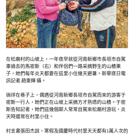
在松廟村的山坡上，一年夜早就從河南新鄉市長垣市自駕
車過去的馬密斯（右）和伴侶們一路采摘野生的山楂果
子，她們每年炎天都要在這里小住幾天避暑。新華逐日電
訊記者 趙東輝 攝。
徜徉在巷子上，偶遇從河南新鄉長垣市自駕而來的游客于
密斯一行人，她們正在山坡上采摘方才熟透的山楂。于密
斯告知記者，她們這幾個鄰人常常自駕來松廟村游玩，炎
天時還常在村里小住。
村支書張田杰說，寒假及國慶時代村里天天都有1萬人次的