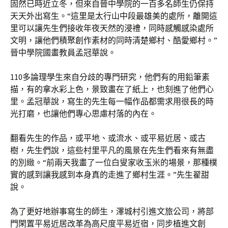
固然已時近立冬，但來自晉中學院的一百多名師生仍保持
天天外出寫生。“這里是太行山中段最雄美的處所，離開這
里可以讓先生們接收年夜天然的浸禮，同時感觸感染處所
文明，讓他們積聚創作素材的同時清楚鄉村、酷愛鄉村。”
晉中學院國畫教員孟冠華說。
110多論理學生來自分歧的專門研究，他們有的用鉛筆素
描，有的拿水彩上色，景致畫在了紙上，也刻進了他們心
里。孟冠華說，寫生的先生每一幅作品都需求用很長的時
光打磨，也讓他們專心思慮村落的內在。
翻看先生的作品，或平地、或流水、或平易近居、或古
樹，先生們說，這些村里平凡的風景在先生們看來有無盡
的別緻。“前兩天我畫了一位白叟家收玉米的場景，那種樸
實的感到讓我感到本身真的走進了鄉村生涯。”先生翟甜
說。
為了更好地辦事寫生的師生，澤城村引進文旅公司，將部
門閑置平易近居改革為高尺度平易近宿，同步植進文創