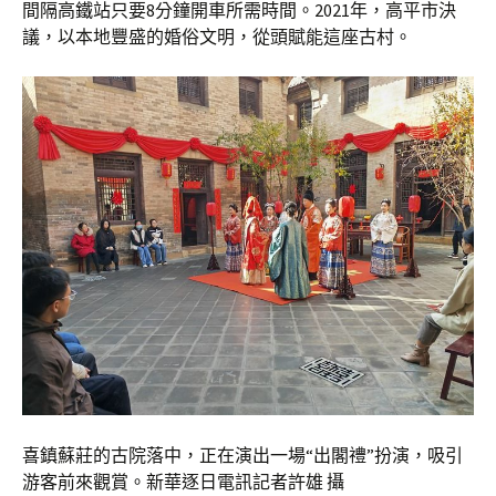
間隔高鐵站只要8分鐘開車所需時間。2021年，高平市決
議，以本地豐盛的婚俗文明，從頭賦能這座古村。
喜鎮蘇莊的古院落中，正在演出一場“出閣禮”扮演，吸引
游客前來觀賞。新華逐日電訊記者許雄 攝