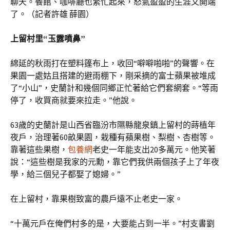
聊天。餐館、咖啡廳也繁忙起來，怒氣盈盈的生涯又開端
了。（記者許雄 薛園）
上留村里“玉露噴鼻”
綿延的秋雨打在塑料篷布上，收回“噼噼啪啪”的聲響。在
果園一處姑且搭建的避雨棚下，剛采摘的富士蘋果被堆成
了“小山”，史蘭計和幾個同鄉正忙著給它們套網套。“等雨
停了，收買商就要來拉走。”他說。
63歲的史蘭計是山西省臨汾市隰縣龍泉鎮上留村的蒔植年
夜戶，治理著60畝果園，栽種有蘋果樹、梨樹、杏樹等。
靠著這些果樹，
包養網
老史一年能支出20多萬元。他笑著
說：“這些樹是我家的元勳，靠它們我供兩個孩子上了年夜
學，給三個兒子都娶了媳婦。”
在上留村，靠果樹致富的農戶遠不止老史一家。
“十萬元戶在俺們村多的是，大要能占到一半。”村支書劉