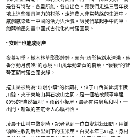
是各有特點、各盡所能、各自出色。讓我們走進三晉年夜
地上這些獨具魅力的村落，走進農人非常熱絡的生涯中，
感觸感染鄉土中國的活力與活氣。讓我們拿起手中的筆，
飽蘸翰墨刻畫中國式古代化的村落圖景。
“安睡”也能成財產
夜幕初垂，樹木林草影影綽綽，頗有“疏影橫斜水清淺，幽
香浮動月傍晚”的意境。山風牽動漸黃的樹葉，“簌簌”的響
聲更顯村落空闊安靜。
這里是被稱為“睡眠小鎮”的松廟村，位于山西省晉城市陵
川縣，夾于東坡山與石坡山之間，是一個植被籠罩率達
80％的“自然氧吧”。夜宿小板屋，晨起聞得蟲鳥和叫，一
出門，新穎的空氣令人心曠神怡。
凌晨于山村中散步時，記者見到一位白叟耕耘田間，用鋤
頭鋤往收割后地里剩下的玉米茬。白叟本年已91歲，身材