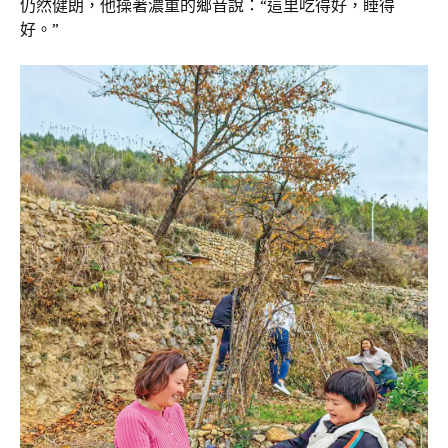
仍然健朗，他操著濃重的鄉音說：“這里吃得好，睡得
好。”