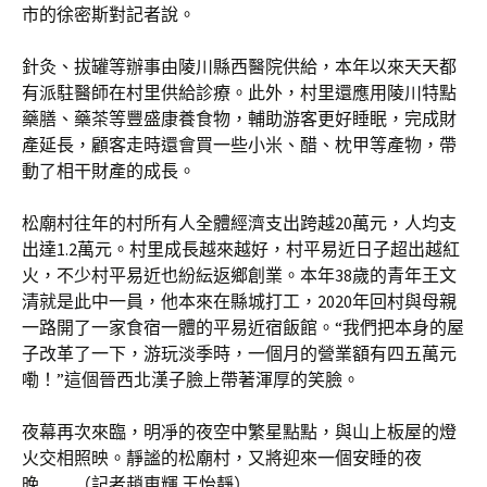
市的徐密斯對記者說。
針灸、拔罐等辦事由陵川縣西醫院供給，本年以來天天都
有派駐醫師在村里供給診療。此外，村里還應用陵川特點
藥膳、藥茶等豐盛康養食物，輔助游客更好睡眠，完成財
產延長，顧客走時還會買一些小米、醋、枕甲等產物，帶
動了相干財產的成長。
松廟村往年的村所有人全體經濟支出跨越20萬元，人均支
出達1.2萬元。村里成長越來越好，村平易近日子超出越紅
火，不少村平易近也紛紜返鄉創業。本年38歲的青年王文
清就是此中一員，他本來在縣城打工，2020年回村與母親
一路開了一家食宿一體的平易近宿飯館。“我們把本身的屋
子改革了一下，游玩淡季時，一個月的營業額有四五萬元
嘞！”這個晉西北漢子臉上帶著渾厚的笑臉。
夜幕再次來臨，明凈的夜空中繁星點點，與山上板屋的燈
火交相照映。靜謐的松廟村，又將迎來一個安睡的夜
晚……（記者趙東輝 王怡靜）