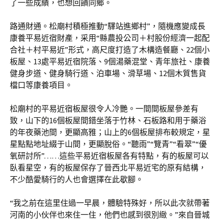
了一些成績，也想回饋同鄉。
路通財通。松廟村積極推動“驛站進鄉村”，隨機應變成長
康養平易近宿財產，采用“縣農投公司＋村股份經濟一起配
合社＋村平易近”形式，高尺度打造了木構造餐廳、22個小
板屋、13處平易近宿院落、9個湯藥混堂、青年旅社、康養
健身步道、健身騎行道、泊車場、滑草場、12個木質售貨
檔口等康養項目。
松廟村的平易近宿板屋很令人冷艷。一間間板屋參差有
致，山下的16個板屋間錯坐落于竹林、石板路和用于藥浴
的年夜藥池間，更顯高雅；山上的6個板屋排布較規定，星
星點點地址綴于山間，更顯脫俗。“聽雨”“覽青”“看翠”“優
氧研討所”……這些平易近宿板屋各有特點，有的板屋可以
臥看星空，有的板屋保存了晉西北平易近宅的原有結構，
不少酷愛騎行的人也會選擇在此歇腳。
“我之前在這里住過一早晨，體驗特殊好，所以此次就帶著
河南的小伙伴也來住一住，他們也感到很別緻。”來自晉城