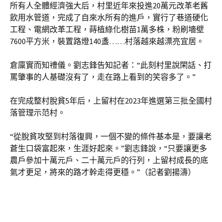
所有人全體經濟強大后，村里近年來投進20萬元改革老舊
飲用水管道，完成了自來水所有的進戶，實行了巷道硬化
工程、電網改革工程，蒔植綠化樹苗1萬多株，粉刷墻壁
7600平方米，裝置路燈140盞……村落越來越漂亮宜居。
倉廩實而知禮儀。劉志鋒告知記者：“此刻村里說閑話、打
罵肇事的人基礎沒有了，走在路上看到的笑容多了。”
在完成整村脫貧5年后，上留村在2023年進選第三批全國村
落管理示范村。
“從脫貧攻堅到村落復興，一個不變的條件基本是，要讓老
蒼生口袋富起來，生涯好起來。”劉志鋒說，“只要讓更多
農戶參加十萬元戶、二十萬元戶的行列，上留村成長的底
氣才更足，將來的路才幹走得更穩。”（記者劉揚濤）