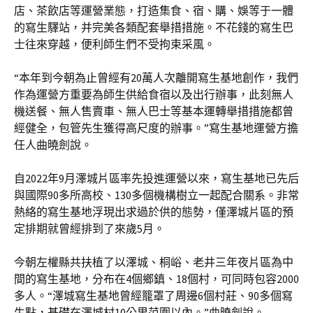
店、茶飲店等運營業態，打造集食、宿、購、娛等于一體
的寫生驛站，并完美各類配套舉措措施。不花錢的寫生巴
士往來穿越，便利師生們不受拘束采風。
“本年到今朝為止曾經有20萬人次離開寫生基地創作，我們
作為運營方重要為師生供給食宿以及出行辦事，此刻無人
機送餐、無人售賣車、無人巴士等基本運轉舉措措施都曾
經健全，包管先生獲得高尺度的辦事。”寫生基地運營方擔
任人曲曉劍說。
自2022年9月澤城片區率先投進運營以來，寫生基地已先后
與國際90多所高校、130多個機構樹立一起配合關系。非常
熱絡的寫生基地浮現出求過於供的態勢，僅澤城片區的預
定排期就曾經排到了來歲5月。
今朝左權縣共扶植了以澤城、桐峪、老井三年夜片區為中
間的寫生基地，分布在4個鄉鎮、18個村，可同時包容2000
多人。“澤城寫生基地曾經籠罩了周邊6個村莊、90多個寫
生點，基礎在澤城村10公里范圍以內。”曲曉劍說。