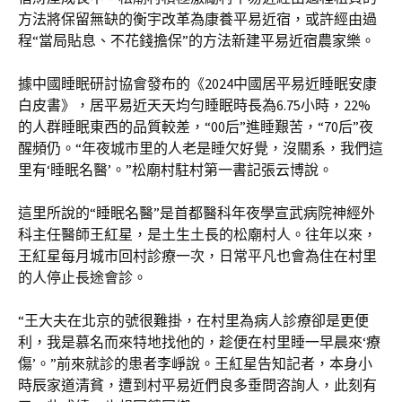
方法將保留無缺的衡宇改革為康養平易近宿，或許經由過
程“當局貼息、不花錢擔保”的方法新建平易近宿農家樂。
據中國睡眠研討協會發布的《2024中國居平易近睡眠安康
白皮書》，居平易近天天均勻睡眠時長為6.75小時，22%
的人群睡眠東西的品質較差，“00后”進睡艱苦，“70后”夜
醒頻仍。“年夜城市里的人老是睡欠好覺，沒關系，我們這
里有‘睡眠名醫’。”松廟村駐村第一書記張云博說。
這里所說的“睡眠名醫”是首都醫科年夜學宣武病院神經外
科主任醫師王紅星，是土生土長的松廟村人。往年以來，
王紅星每月城市回村診療一次，日常平凡也會為住在村里
的人停止長途會診。
“王大夫在北京的號很難掛，在村里為病人診療卻是更便
利，我是慕名而來特地找他的，趁便在村里睡一早晨來‘療
傷’。”前來就診的患者李崢說。王紅星告知記者，本身小
時辰家道清貧，遭到村平易近們良多垂問咨詢人，此刻有