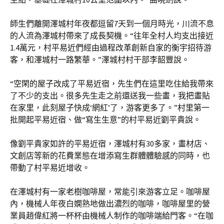
師生們離開澤城村年夜都逗留7天到一個月時光，川流不息
的人流為澤城村帶來了成長契機。“往年全村人均支出接近
1.4萬元，村平易近們經由過程改革創新自家的衡宇招待游
客，和澤城村一路繁華。”澤城村村干部李韶豐說。
“空閑的屋子改成了平易近宿，先生們在這里吃住給我帶來
了不少的支出。很多先生走之前還送我一些畫，我把畫貼
在家里，此刻屋子快成‘網紅’了，游客更多了。”村里第一
批開起平易近宿、做“寫生生意”的村平易近劉平貴說。
像劉平貴家如許的平易近宿，澤城村有30多家，畫材店、
文創店等新的花費業態在增添寫生群體體驗感的同時，也
帶動了村平易近增收。
在澤城村有一家老樹咖啡屋，常能引來游客立足。咖啡屋
內，機械人年夜白嫻熟地做出濃烈的咖啡，咖啡屋里的營
業員趙偉紅將一杯杯由機械人制作的咖啡端給門客。“在咖