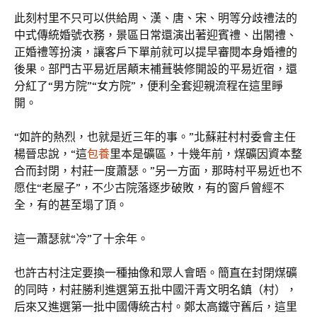
此刻村里不只可以供給周、漢、唐、宋、明等分歧禮法的
中式傳統婚號衣務，景區日常還演出著迎賓禮、出閣禮、
正婚禮等扮演，讓客戶下單前就可以提早審閱本身婚禮的
後果。部門古平易近居顛末補葺裝修開設的平易近宿，還
分紅了“男方院”“女方院”，便利全套迎親流程在這里睜
開。
“如許的熱烈，也就是近三年的事。”北蘇莊村村委會主任
楊晉忠說，“這
包養
里本是礦區，十幾年前，煤礦因資本整
合而封閉，村莊一度蕭瑟。”另一方面，那時村平易近也不
愿住“老屋子”，不少古院落逐步破敗，有的窗戶曾經不
全，有的甚至塌了頂。
這一蕭瑟就“冷”了十余年。
也許古村注定要換一種抽像和眾人會晤。簡直在封閉煤礦
的同時，村莊勝利進選第五批中國汗青文明名鎮（村），
后來又進選第一批中國傳統古村。鄭太高鐵守舊后，這里