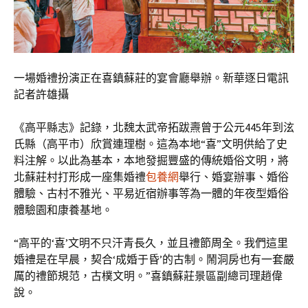
一場婚禮扮演正在喜鎮蘇莊的宴會廳舉辦。新華逐日電訊
記者許雄攝
《高平縣志》記錄，北魏太武帝拓跋燾曾于公元445年到泫
氏縣（高平市）欣賞連理樹。這為本地“喜”文明供給了史
料注解。以此為基本，本地發掘豐盛的傳統婚俗文明，將
北蘇莊村打形成一座集婚禮
包養網
舉行、婚宴辦事、婚俗
體驗、古村不雅光、平易近宿辦事等為一體的年夜型婚俗
體驗園和康養基地。
“高平的‘喜’文明不只汗青長久，並且禮節周全。我們這里
婚禮是在早晨，契合‘成婚于昏’的古制。鬧洞房也有一套嚴
厲的禮節規范，古樸文明。”喜鎮蘇莊景區副總司理趙偉
說。