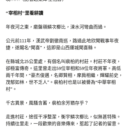
“宰相村”里看耕讀
年夜河之東，磨盤嶺鱗次櫛比，涑水河彎曲而過。
公元前111年，漢武帝劉徹南巡，路過此地欣聞戰事年夜
捷，遂賜名“聞喜”，這即是山西運城聞喜縣。
在縣城北25公里處，有個名叫裴柏的村莊。村莊不年夜，
卻極富傳奇。這里曾走出59位宰相和59位年夜將軍。高低
兩千年間，“豪杰俊邁，名卿賢相，摩肩相繼，輝耀前史，
茂郁如林，世不乏人”。裴柏村也是以被譽為“中華宰相
村”。
千古異景，風騷含蓄，裴柏余芳猶存乎？
走進村莊，途徑干凈整潔，衡宇鱗次櫛比，似無甚特殊。
持續往里走，一段歡樂的音樂傳來，惹起了記者的留意。