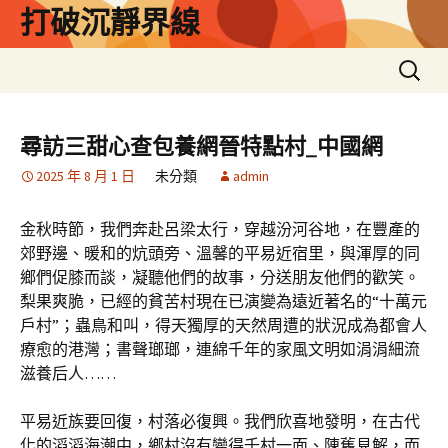
跳
打破沉靜界線
至
主
搜
要
尋
內
關
容
鍵
尋訪三甜心查包養網晉特點村_中國網
字:
2025 年 8 月 1 日
未分類
admin
金秋時節，我們奔赴呂梁太行，穿越汾河谷地，在豐產的
郊野邊、暖和的炕頭旁、溫馨的平易近宿里，與渾厚的同
鄉們促膝而談，凝聽他們的故事，分送朋友他們的歡笑。
梨果爽脆，已經的貧苦村現在已演變為遠近著名的“十萬元
戶村”；蟲鳥和叫，得天獨厚的天然周遭的狀況成為都會人
療愈的港灣；書聲瑯瑯，連綿千年的家風文明如涓涓細流
滋養后人……
平易近族要回復，村落必復興。我們欣喜地發明，在古代
化的滔滔海潮中，鄉村沒有變得千村一面、陳舊見解，而