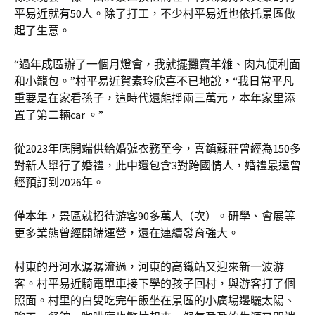
平易近就有50人。除了打工，不少村平易近也依托景區做
起了生意。
“過年成區辦了一個月燈會，我就擺攤賣羊雜、肉丸便利面
和小籠包。”村平易近賀素玲欣喜不已地說，“我日常平凡
重要是在家看孫子，這時代還能掙兩三萬元，本年家里添
置了第二輛car 。”
從2023年底開端供給婚號衣務至今，喜鎮蘇莊曾經為150多
對新人舉行了婚禮，此中還包含3對跨國情人，婚禮最遠曾
經預訂到2026年。
僅本年，景區就招待游客90多萬人（次）。研學、會展等
更多業態曾經開端運營，還在連續發育強大。
村東的丹河水潺潺流過，河東的高鐵站又迎來新一波游
客。村平易近騎電單車接下學的孩子回村，與游客打了個
照面。村里的白叟吃完午飯坐在景區的小廣場邊曬太陽、