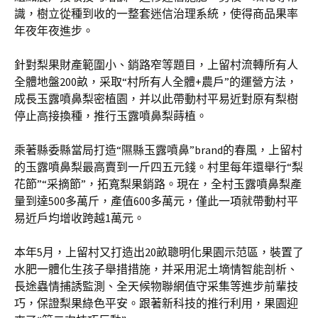
識，樹立從種到收的一整套迷信治理系統，使得商品果率
年夜年夜進步。
針對梨果財產範圍小、銷路窄等題目，上留村流轉所有人
全體地盤200畝，采取“村所有人全體+農戶”的運營方法，
成長玉露噴鼻梨密植園，并以此帶動村平易近對原有梨樹
停止高接換種，推行玉露噴鼻梨蒔植。
乘著縣委縣當局打造“隰縣玉露噴鼻”brand的春風，上留村
的玉露噴鼻梨最高賣到一斤四五元錢。村里每年還舉行“梨
花節”“采摘節”，拓寬梨果銷路。現在，全村玉露噴鼻梨產
量到達500多萬斤，產值600多萬元，僅此一項就帶動村平
易近戶均增收跨越1萬元。
本年5月，上留村又打造出20畝聰明化果園示范區，裝置了
水肥一體化生孩子舉措措施，并采用泥土墑情智能剖析、
長途蟲情捕誘監測、全天候物聯網值守采集等進步前輩技
巧，保證梨果綠色平安。跟著新科技的推行利用，果園迎