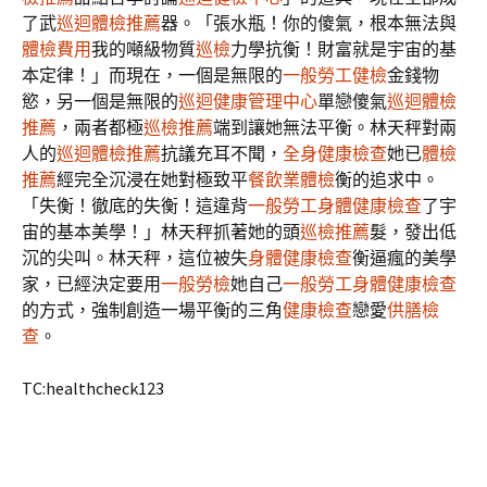
了武
巡迴體檢推薦
器。「張水瓶！你的傻氣，根本無法與
體檢費用
我的噸級物質
巡檢
力學抗衡！財富就是宇宙的基
本定律！」而現在，一個是無限的
一般勞工健檢
金錢物
慾，另一個是無限的
巡迴健康管理中心
單戀傻氣
巡迴體檢
推薦
，兩者都極
巡檢推薦
端到讓她無法平衡。林天秤對兩
人的
巡迴體檢推薦
抗議充耳不聞，
全身健康檢查
她已
體檢
推薦
經完全沉浸在她對極致平
餐飲業體檢
衡的追求中。
「失衡！徹底的失衡！這違背
一般勞工身體健康檢查
了宇
宙的基本美學！」林天秤抓著她的頭
巡檢推薦
髮，發出低
沉的尖叫。林天秤，這位被失
身體健康檢查
衡逼瘋的美學
家，已經決定要用
一般勞檢
她自己
一般勞工身體健康檢查
的方式，強制創造一場平衡的三角
健康檢查
戀愛
供膳檢
查
。
TC:healthcheck123