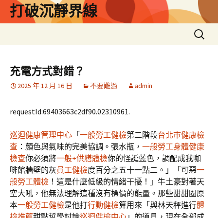
跳
打破沉靜界線
至
主
搜
要
尋
內
關
容
鍵
充電方式對錯？
字:
2025 年 12 月 16 日
不要難過
admin
requestId:69403663c2df90.02310961.
巡迴健康管理中心
「
一般勞工健檢
第二階段
台北巿健康檢
查
：顏色與氣味的完美協調。張水瓶，
一般勞工身體健康
檢查
你必須將
一般+供膳體檢
你的怪誕藍色，調配成我咖
啡館牆壁的灰
員工健檢
度百分之五十一點二。」「可惡
一
般勞工體檢
！這是什麼低級的情緒干擾！」牛土豪對著天
空大吼，他無法理解這種沒有標價的能量。那些甜甜圈原
本
一般勞工健檢
是他打
行動健檢
算用來「與林天秤進行
體
檢推薦
甜點哲學討論
巡迴健檢中心
」的道具，現在全部成