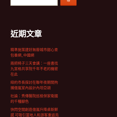
尋
近期文章
精準施策建好無廢城市甜心查
包養網_中國網
兩把椅子三天會講：一座書找
九宮格共享院千年不老的機密
在此
紐約市長探討在聯年夜期間拘
捕億嵐室內設計內坦亞胡
社論：秀傳醫院巡檢保家衛國
的千種腳色
快閃空間創造億嵐升降桌新鮮
感 可吸引當地人和游客重返烏