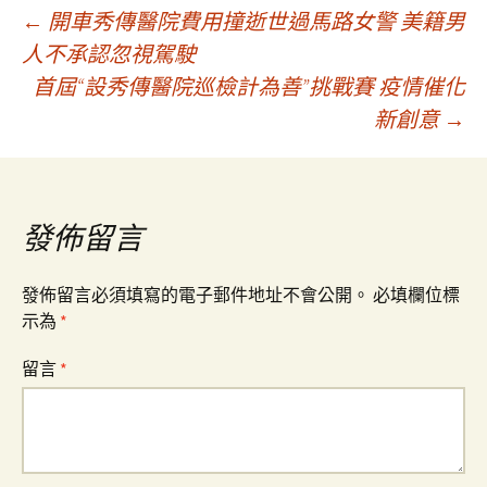
文
←
開車秀傳醫院費用撞逝世過馬路女警 美籍男
人不承認忽視駕駛
首屆“設秀傳醫院巡檢計為善”挑戰賽 疫情催化
章
新創意
→
導
覽
發佈留言
發佈留言必須填寫的電子郵件地址不會公開。
必填欄位標
示為
*
留言
*